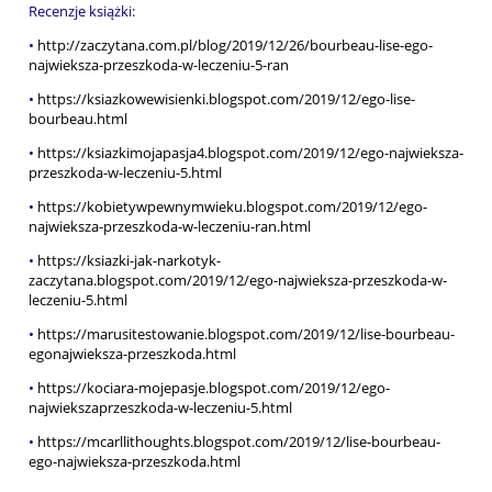
Recenzje książki:
•
http://zaczytana.com.pl/blog/2019/12/26/bourbeau-lise-ego-
najwieksza-przeszkoda-w-leczeniu-5-ran
•
https://ksiazkowewisienki.blogspot.com/2019/12/ego-lise-
bourbeau.html
•
https://ksiazkimojapasja4.blogspot.com/2019/12/ego-najwieksza-
przeszkoda-w-leczeniu-5.html
•
https://kobietywpewnymwieku.blogspot.com/2019/12/ego-
najwieksza-przeszkoda-w-leczeniu-ran.html
•
https://ksiazki-jak-narkotyk-
zaczytana.blogspot.com/2019/12/ego-najwieksza-przeszkoda-w-
leczeniu-5.html
•
https://marusitestowanie.blogspot.com/2019/12/lise-bourbeau-
egonajwieksza-przeszkoda.html
•
https://kociara-mojepasje.blogspot.com/2019/12/ego-
najwiekszaprzeszkoda-w-leczeniu-5.html
•
https://mcarllithoughts.blogspot.com/2019/12/lise-bourbeau-
ego-najwieksza-przeszkoda.html