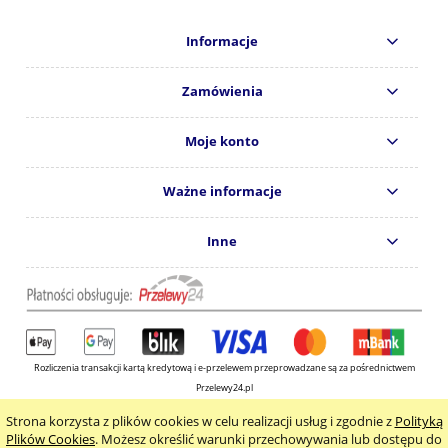
Informacje
Zamówienia
Moje konto
Ważne informacje
Inne
Rozliczenia transakcji kartą kredytową i e-przelewem przeprowadzane są za pośrednictwem
Przelewy24.pl
Copyright © 2024
Wydawnictwo KOS s.c.
Strona korzysta z plików cookies w celu realizacji usług i zgodnie z
Polityką
pokaż pełną wersję strony
Plików Cookies
. Możesz określić warunki przechowywania lub dostępu do