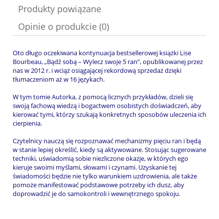
Produkty powiązane
Opinie o produkcie (0)
Oto długo oczekiwana kontynuacja bestsellerowej książki Lise
Bourbeau, „Bądź sobą – Wylecz swoje 5 ran”, opublikowanej przez
nas w 2012 r. i wciąż osiągającej rekordową sprzedaż dzięki
tłumaczeniom aż w 16 językach.
W tym tomie Autorka, z pomocą licznych przykładów, dzieli się
swoją fachową wiedzą i bogactwem osobistych doświadczeń, aby
kierować tymi, którzy szukają konkretnych sposobów uleczenia ich
cierpienia.
Czytelnicy nauczą się rozpoznawać mechanizmy pięciu ran i będą
w stanie lepiej określić, kiedy są aktywowane. Stosując sugerowane
techniki, uświadomią sobie niezliczone okazje, w których ego
kieruje swoimi myślami, słowami i czynami. Uzyskanie tej
świadomości będzie nie tylko warunkiem uzdrowienia, ale także
pomoże manifestować podstawowe potrzeby ich dusz, aby
doprowadzić je do samokontroli i wewnętrznego spokoju.