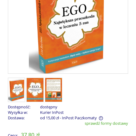
Dostępność:
dostępny
Wysyłka w:
Kurier InPost
Dostawa:
od 15,00 zł
- InPost Paczkomaty
sprawdź formy dostawy
Cena nie zawiera ewentualnych kosztów płatności
37,80 zł
Cena: