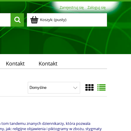
Zarejestruj się
Zaloguj się
Koszyk:
(pusty)
Kontakt
Kontakt
en tom tandemu znanych dziennikarzy, która pozwala
y, jak: religijne objawienia i piktogramy w zbożu, stygmaty