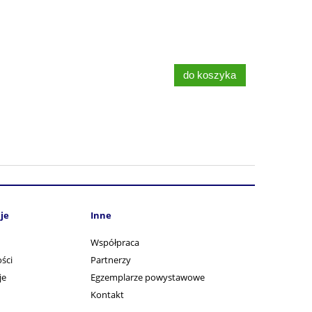
do koszyka
je
Inne
Współpraca
ści
Partnerzy
je
Egzemplarze powystawowe
Kontakt