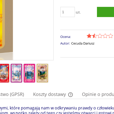
szt.
Ocena:
Autor:
Cecuda Dariusz
stwo (GPSR)
Koszty dostawy
Opinie o produ
wymi, które pomagają nam w odkrywaniu prawdy o człowieku 
Cena nie zawiera ewentual
niom, wszystko zależy od tego czy jesteśmy otwarci i gotowi 
płatności