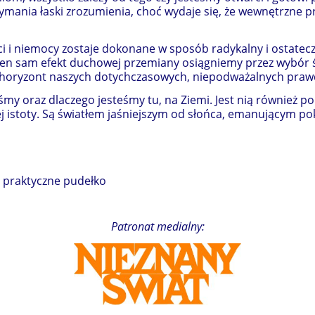
ymania łaski zrozumienia, choć wydaje się, że wewnętrzne p
 i niemocy zostaje dokonane w sposób radykalny i ostatec
n sam efekt duchowej przemiany osiągniemy przez wybór ście
a horyzont naszych dotychczasowych, niepodważalnych prawd
eśmy oraz dlaczego jesteśmy tu, na Ziemi. Jest nią równie
j istoty. Są światłem jaśniejszym od słońca, emanującym po
 + praktyczne pudełko
Patronat medialny: