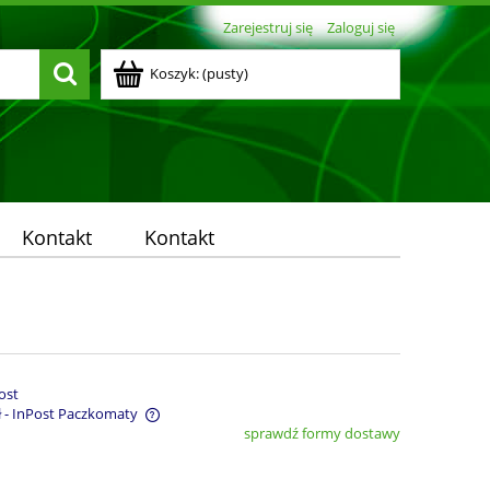
Zarejestruj się
Zaloguj się
Koszyk:
(pusty)
Kontakt
Kontakt
ost
ł
- InPost Paczkomaty
sprawdź formy dostawy
entualnych kosztów