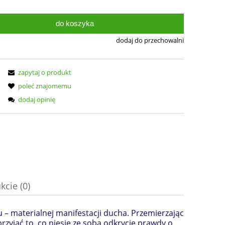
do koszyka
dodaj do przechowalni
zapytaj o produkt
poleć znajomemu
dodaj opinię
kcie (0)
– materialnej manifestacji ducha. Przemierzając
nych kosztów
przyjąć to, co niesie ze sobą odkrycie prawdy o