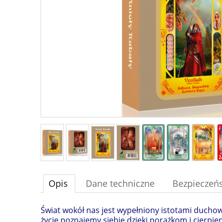
Opis
Dane techniczne
Bezpieczeń
Świat wokół nas jest wypełniony istotami ducho
życie poznajemy siebie dzięki porażkom i cierpie