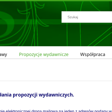
tawy
Propozycje wydawnicze
Współpraca
łania propozycji wydawniczych.
mie elektronicznej drogą mailową na jeden z adresów podany w