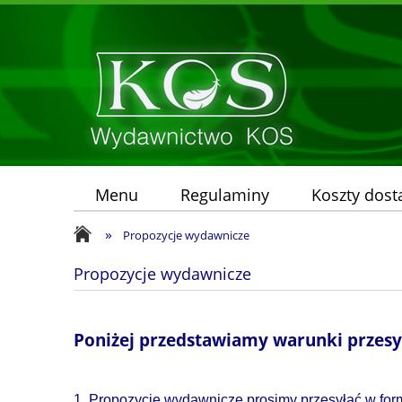
Menu
Regulaminy
Koszty dos
»
Propozycje wydawnicze
Propozycje wydawnicze
Poniżej przedstawiamy warunki przesy
1. Propozycje wydawnicze prosimy przesyłać w for