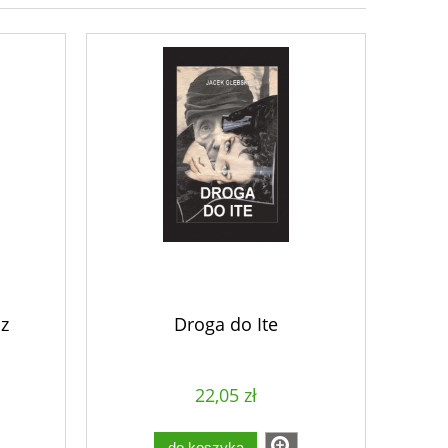
 z
Droga do Ite
22,05 zł
do koszyka