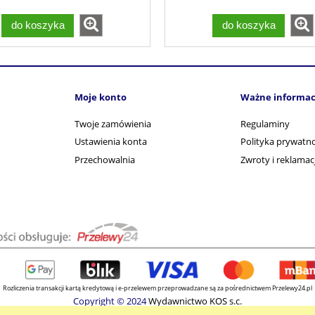
do koszyka
do koszyka
Moje konto
Ważne informac
Twoje zamówienia
Regulaminy
Ustawienia konta
Polityka prywatno
Przechowalnia
Zwroty i reklamac
Rozliczenia transakcji kartą kredytową i e-przelewem przeprowadzane są za pośrednictwem Przelewy24.pl
Copyright © 2024
Wydawnictwo KOS s.c.