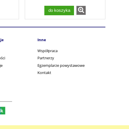
do koszyka
je
Inne
Współpraca
ści
Partnerzy
je
Egzemplarze powystawowe
Kontakt