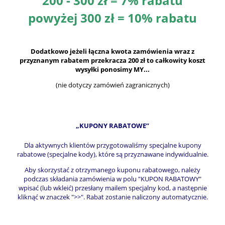
200 - 300 zł = 7% rabatu
powyżej 300 zł = 10% rabatu
Dodatkowo jeżeli łączna kwota zamówienia wraz z
przyznanym rabatem przekracza 200 zł to całkowity koszt
wysyłki ponosimy MY...
(nie dotyczy zamówień zagranicznych)
„KUPONY RABATOWE”
Dla aktywnych klientów przygotowaliśmy specjalne kupony
rabatowe (specjalne kody), które są przyznawane indywidualnie.
Aby skorzystać z otrzymanego kuponu rabatowego, należy
podczas składania zamówienia w polu "KUPON RABATOWY"
wpisać (lub wkleić) przesłany mailem specjalny kod, a następnie
kliknąć w znaczek ">>". Rabat zostanie naliczony automatycznie.