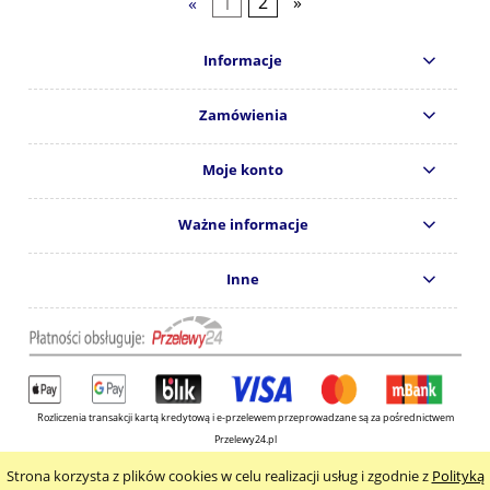
«
1
2
»
Informacje
Zamówienia
Moje konto
Ważne informacje
Inne
Rozliczenia transakcji kartą kredytową i e-przelewem przeprowadzane są za pośrednictwem
Przelewy24.pl
Copyright © 2024
Wydawnictwo KOS s.c.
Strona korzysta z plików cookies w celu realizacji usług i zgodnie z
Polityką