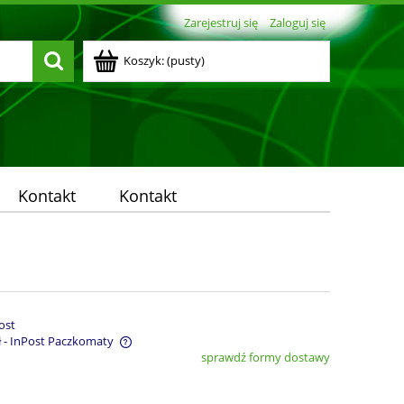
Zarejestruj się
Zaloguj się
Koszyk:
(pusty)
Kontakt
Kontakt
ost
ł
- InPost Paczkomaty
sprawdź formy dostawy
entualnych kosztów