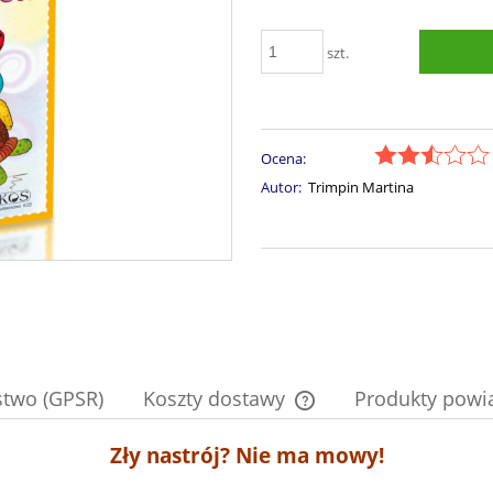
szt.
Ocena:
Autor:
Trimpin Martina
stwo (GPSR)
Koszty dostawy
Produkty powi
Zły nastrój? Nie ma mowy!
Cena nie zawiera ewentual
płatności