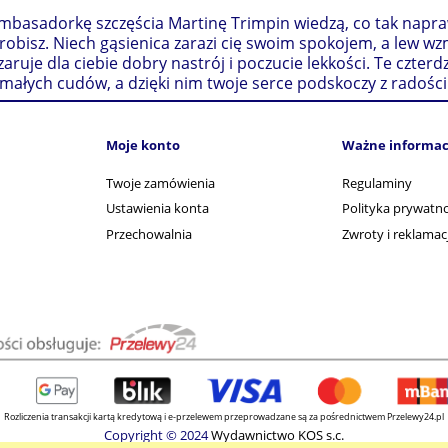
basadorkę szczęścia Martinę Trimpin wiedzą, co tak naprawdę
obisz. Niech gąsienica zarazi cię swoim spokojem, a lew wz
ruje dla ciebie dobry nastrój i poczucie lekkości. Te czterdz
ałych cudów, a dzięki nim twoje serce podskoczy z radości
Moje konto
Ważne informac
Twoje zamówienia
Regulaminy
Ustawienia konta
Polityka prywatno
Przechowalnia
Zwroty i reklamac
Rozliczenia transakcji kartą kredytową i e-przelewem przeprowadzane są za pośrednictwem Przelewy24.pl
Copyright © 2024
Wydawnictwo KOS s.c.