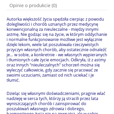
Opinie o produkcie (0)
Autorka większość życia spędziła cierpiąc z powodu
dolegliwości i chorób uznanych przez medycynę
konwencjonalną za nieuleczalne - między innymi
astmę. Nie godząc się na życie, w którym oddychanie
i normalne funkcjonowanie możliwe jest wyłącznie
dzięki lekom, wiele lat poszukiwała rzeczywistych
przyczyn własnych chorób, aby ostatecznie odnaleźć
je… w sobie, a konkretnie - we własnych wypieranych
i tłumionych całe życie emocjach. Odkryła, iż z astmy
oraz innych “nieuleczalnych” schorzeń można się
wyleczyć całkowicie, gdy zacznie się pracować ze
swoimi uczuciami, zamiast od nich uciekać i je
tłumić.
Dzieląc się własnymi doświadczeniami, pragnie wlać
nadzieję w serca tych, którzy ją stracili przez lata
wyniszczających chorób i zainspirować do
poszukiwań własnego zdrowia i dobrego,
harmonijnego życia nie na zewnątrz, ale w sobie,