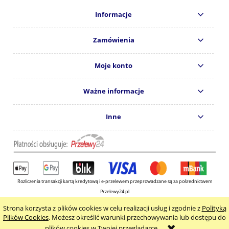
Informacje
Zamówienia
Moje konto
Ważne informacje
Inne
Rozliczenia transakcji kartą kredytową i e-przelewem przeprowadzane są za pośrednictwem
Przelewy24.pl
Copyright © 2024
Wydawnictwo KOS s.c.
Strona korzysta z plików cookies w celu realizacji usług i zgodnie z
Polityką
pokaż pełną wersję strony
Plików Cookies
. Możesz określić warunki przechowywania lub dostępu do
plików cookies w Twojej przeglądarce.