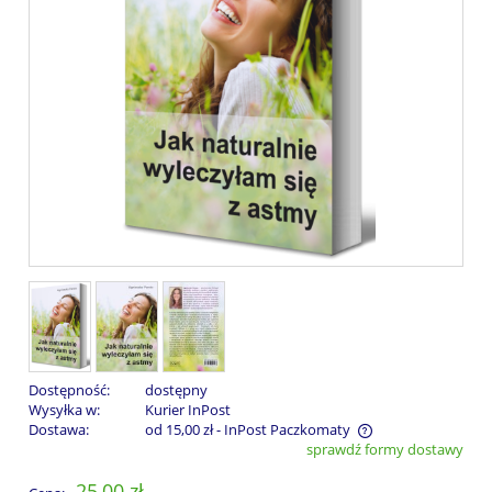
Dostępność:
dostępny
Wysyłka w:
Kurier InPost
Dostawa:
od 15,00 zł
- InPost Paczkomaty
sprawdź formy dostawy
Cena nie zawiera ewentualnych kosztów płatności
25,00 zł