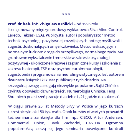
* * *
Prof. dr hab. inż. Zbigniew Królicki
– od 1995 roku
licencjonowany międzynarodowy wykładowca Silva Mind Control,
Laredo, Teksas (USA). Publicysta, autor i popularyzator metod i
technik psychologii pozytywnej, rozwijających potęgę myśli, woli i
sugestii; doskonalących umysł człowieka. Metod wskazującym
normalnym ludziom drogę do szczęśliwego, normalnego życia. Ma
gruntowne wykształcenie trenerskie w zakresie psychologii
pozytywnej - ukończone krajowe i zagraniczne kursy i szkolenia z
zakresu bioterapii, ESP oraz psychoneuroimmunologii,
sugestopedii i programowania neurolingwistycznego. Jest autorem
dwunastu książek i kilkuset publikacji z tych dziedzin. Na
szczególną uwagę zasługują niezwykle popularne „Bajki Chińskie-
czyli108 opowieści dziwnej treści”, Numerologia Chińska, Feng
Shui-niech przestrzeń pracuje dla ciebie i „21 godzin do sukcesu”.
W ciągu prawie 25 lat Metody Silvy w Polsce w jego kursach
uczestniczyło ok 150 tys. osób. Obok kursów otwartych prowadził
też seminaria zamknięte dla firm np.: CISCO, Artur Andersen,
Commercial Union, Bank Zachodni, CASTOR. Ogromna
popularnością cieszą się jego seminaria poświęcone kontroli