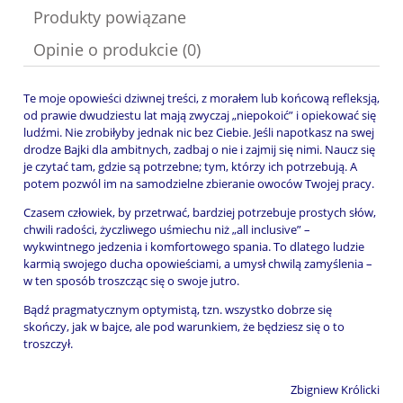
Produkty powiązane
Opinie o produkcie (0)
Te moje opowieści dziwnej treści, z morałem lub końcową refleksją,
od prawie dwudziestu lat mają zwyczaj „niepokoić” i opiekować się
ludźmi. Nie zrobiłyby jednak nic bez Ciebie. Jeśli napotkasz na swej
drodze Bajki dla ambitnych, zadbaj o nie i zajmij się nimi. Naucz się
je czytać tam, gdzie są potrzebne; tym, którzy ich potrzebują. A
potem pozwól im na samodzielne zbieranie owoców Twojej pracy.
Czasem człowiek, by przetrwać, bardziej potrzebuje prostych słów,
chwili radości, życzliwego uśmiechu niż „all inclusive” –
wykwintnego jedzenia i komfortowego spania. To dlatego ludzie
karmią swojego ducha opowieściami, a umysł chwilą zamyślenia –
w ten sposób troszcząc się o swoje jutro.
Bądź pragmatycznym optymistą, tzn. wszystko dobrze się
skończy, jak w bajce, ale pod warunkiem, że będziesz się o to
troszczył.
Zbigniew Królicki