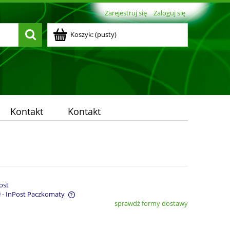
Zarejestruj się
Zaloguj się
Koszyk:
(pusty)
Kontakt
Kontakt
ost
ł
- InPost Paczkomaty
sprawdź formy dostawy
entualnych kosztów