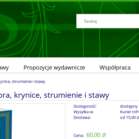
tawy
Propozycje wydawnicze
Współpraca
krynice, strumienie i stawy
ora, krynice, strumienie i stawy
Dostępność:
dostępny
Wysyłka w:
Kurier InP
Dostawa:
od 15,00 z
Cena nie zawiera ew
60,00 zł
Cena:
płatności