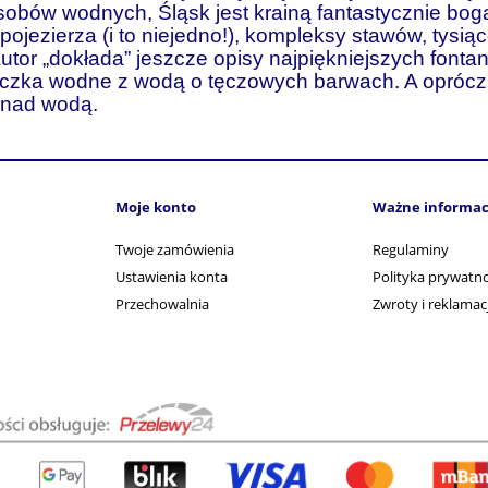
obów wodnych, Śląsk jest krainą fantastycznie bog
u pojezierza (i to niejedno!), kompleksy stawów, tys
tor „dokłada” jeszcze opisy najpiękniejszych fontan
czka wodne z wodą o tęczowych barwach. A oprócz t
h nad wodą.
Moje konto
Ważne informac
Twoje zamówienia
Regulaminy
Ustawienia konta
Polityka prywatno
Przechowalnia
Zwroty i reklamac