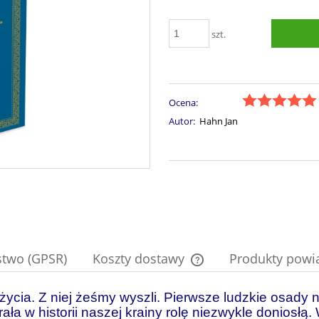
szt.
Ocena:
Autor:
Hahn Jan
stwo (GPSR)
Koszty dostawy
Produkty powi
m życia. Z niej żeśmy wyszli. Pierwsze ludzkie osady
Cena nie zawiera ewentual
płatności
ła w historii naszej krainy rolę niezwykle doniosłą.