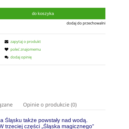
do koszyka
dodaj do przechowalni
zapytaj o produkt
poleć znajomemu
dodaj opinię
ązane
Opinie o produkcie (0)
 na Śląsku także powstały nad wodą.
nych kosztów
 W trzeciej części „Śląska magicznego”