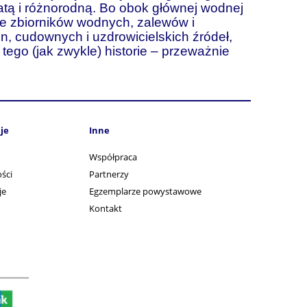
atą i różnorodną. Bo obok głównej wodnej
iące zbiorników wodnych, zalewów i
n, cudownych i uzdrowicielskich źródeł,
ego (jak zwykle) historie – przeważnie
je
Inne
Współpraca
ści
Partnerzy
je
Egzemplarze powystawowe
Kontakt