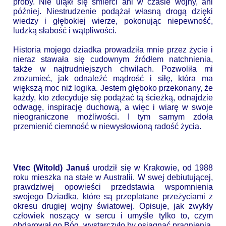
próby. Nie uląkł się śmierci ani w czasie wojny, ani
później. Niestrudzenie podążał własną drogą dzięki
wiedzy i głębokiej wierze, pokonując niepewność,
ludzką słabość i wątpliwości.
Historia mojego dziadka prowadziła mnie przez życie i
nieraz stawała się cudownym źródłem natchnienia,
także w najtrudniejszych chwilach. Pozwoliła mi
zrozumieć, jak odnaleźć mądrość i siłę, która ma
większą moc niż logika. Jestem głęboko przekonany, że
każdy, kto zdecyduje się podążać tą ścieżką, odnajdzie
odwagę, inspirację duchową, a więc i wiarę w swoje
nieograniczone możliwości. I tym samym zdoła
przemienić ciemność w niewysłowioną radość życia.
Vtec (Witold) Januś
urodził się w Krakowie, od 1988
roku mieszka na stałe w Australii. W swej debiutującej,
prawdziwej opowieści przedstawia wspomnienia
swojego Dziadka, które są przeplatane przeżyciami z
okresu drugiej wojny światowej. Opisuje, jak zwykły
człowiek noszący w sercu i umyśle tylko to, czym
obdarował go Bóg, wystarczyło by osiągnąć pragnienia,