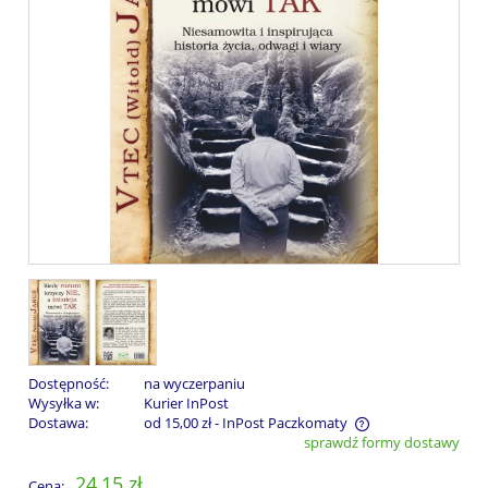
Dostępność:
na wyczerpaniu
Wysyłka w:
Kurier InPost
Dostawa:
od 15,00 zł
- InPost Paczkomaty
sprawdź formy dostawy
Cena nie zawiera ewentualnych kosztów płatności
24,15 zł
Cena: