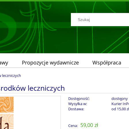
tawy
Propozycje wydawnicze
Współpraca
leczniczych
rodków leczniczych
Dostępność:
dostępny
Wysyłka w:
Kurier InP
Dostawa:
od 15,00 z
Cena nie zawiera ew
59,00 zł
Cena:
płatności