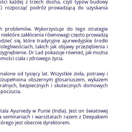
ości każdej z trzech dosha, czyli typów budowy
 Ci rozpocząć podróż prowadzącą do uzyskania
ch problemów. Wykorzystuje do tego strategie
 niektóre zakłócenia równowagi często prowadzą
zieć się, które tradycyjne ajurwedyjskie środki
olegliwościach, takich jak objawy przeziębienia i
rzygnębienie. Dr Lad pokazuje również, jak można
ości ciała i zdrowego życia.
lone od tysięcy lat. Wszystkie zioła, potrawy i
. Uzupełniona obszernym glosariuszem, wykazem
ralnych, bezpiecznych i skutecznych domowych
opoczucia.
itala Ayurvedy w Punie (India). Jest on światowej
na seminariach i warsztatach razem z Deepakiem
tórego jest obecnie dyrektorem.