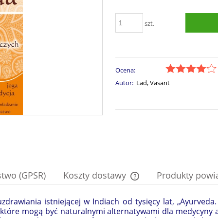
szt.
Ocena:
Autor:
Lad, Vasant
stwo (GPSR)
Koszty dostawy
Produkty powi
drawiania istniejącej w Indiach od tysięcy lat, „Ayurved
Cena nie zawiera ewentual
, które mogą być naturalnymi alternatywami dla medycyny a
płatności