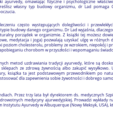
uki ayurvedy, omawiając fizyczne i psychologiczne właściw
ż określisz własny typ budowy organizmu, dr Lad pomaga
oczucia.
eczeniu często występujących dolegliwości i przewlekły
 typie budowy danego organizmu. Dr Lad wyjaśnia, dlaczego
uralny porządek w organizmie. Z książki tej możesz dowied
zowe, medytacja i joga) pozwalają uzyskać ulgę w różnych d
oki poziom cholesterolu, problemy ze wzrokiem, niepokój i p
 zapobieganiu chorobom w przyszłości i wspomaganiu świadom
nych metod uzdrawiania tradycji ayurvedy, które są doskona
w sklepach ze zdrową żywnością albo zakupić wysyłkowo
ury, książka ta jest podstawowym przewodnikiem po natu
 stosować dla zapewnienia sobie żywotności i dobrego sam
 Indiach. Przez trzy lata był dyrektorem ds. medycznych Szp
i zdrowotnych medycyny ajurwedyjskiej. Prowadzi wykłady 
lem Instytutu Ayurvedy w Albuquerque (Nowy Meksyk, USA), k