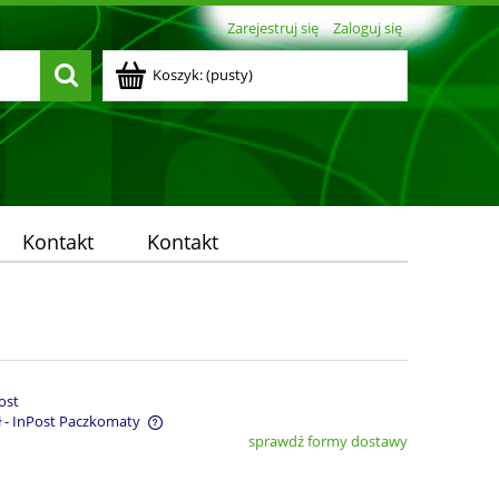
Zarejestruj się
Zaloguj się
Koszyk:
(pusty)
Kontakt
Kontakt
ost
ł
- InPost Paczkomaty
sprawdź formy dostawy
entualnych kosztów