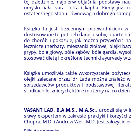
tej dziedzinie, najpierw objaśnia podstawy na
umysło-ciała: vata, pitta i kapha. Kiedy ju
ostatecznego stanu równowagi i dobrego samop
Książka ta jest bezcennym przewodnikiem w l
dostosowane to potrzeb danej osoby, oparte na
do chorób i pokazuje, jak można przywrócić nat
lecznicze (herbaty, mieszanki ziołowe, olejki ba
grypy, bóle głowy, bóle zębów, bóle gardła, wys
stosować dietę i określone techniki ayurvedy w
Książka umożliwia także wykorzystanie pożytecz
olejki zalecane przez dr Lada można znaleźć 
sprzedawców produktów i podstawowej literat
środkach leczniczych, które możemy na co dzień
VASANT LAD, B.A.M.S., M.A.Sc.
, urodził się w
sławy ekspertem w zakresie praktyki i korzyśc
Chopra, M.D. i Andrew Weil, M.D. Jest założycie
Pliki do pobrania: