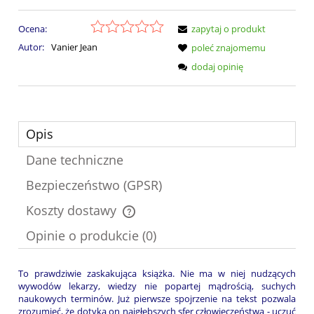
Ocena:
zapytaj o produkt
Autor:
Vanier Jean
poleć znajomemu
dodaj opinię
Opis
Dane techniczne
Bezpieczeństwo (GPSR)
Koszty dostawy
Cena nie zawiera ewentualnych kosztów płatności
Opinie o produkcie (0)
To prawdziwie zaskakująca książka. Nie ma w niej nudzących
wywodów lekarzy, wiedzy nie popartej mądrością, suchych
naukowych terminów. Już pierwsze spojrzenie na tekst pozwala
zrozumieć, że dotyka on najgłębszych sfer człowieczeństwa - uczuć