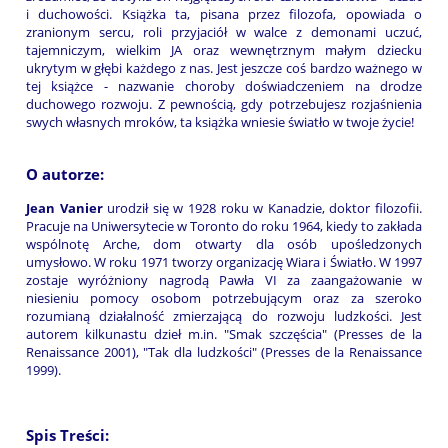
i duchowości. Książka ta, pisana przez filozofa, opowiada o
zranionym sercu, roli przyjaciół w walce z demonami uczuć,
tajemniczym, wielkim JA oraz wewnętrznym małym dziecku
ukrytym w głębi każdego z nas. Jest jeszcze coś bardzo ważnego w
tej książce - nazwanie choroby doświadczeniem na drodze
duchowego rozwoju. Z pewnością, gdy potrzebujesz rozjaśnienia
swych własnych mroków, ta książka wniesie światło w twoje życie!
O autorze:
Jean Vanier
urodził się w 1928 roku w Kanadzie, doktor filozofii.
Pracuje na Uniwersytecie w Toronto do roku 1964, kiedy to zakłada
wspólnotę Arche, dom otwarty dla osób upośledzonych
umysłowo. W roku 1971 tworzy organizację Wiara i Światło. W 1997
zostaje wyróżniony nagrodą Pawła VI za zaangażowanie w
niesieniu pomocy osobom potrzebującym oraz za szeroko
rozumianą działalność zmierzającą do rozwoju ludzkości. Jest
autorem kilkunastu dzieł m.in. "Smak szczęścia" (Presses de la
Renaissance 2001), "Tak dla ludzkości" (Presses de la Renaissance
1999).
Spis Treści: