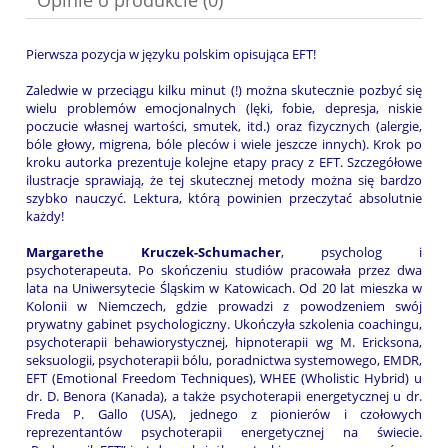
Pierwsza pozycja w języku polskim opisująca EFT!
Zaledwie w przeciągu kilku minut (!) można skutecznie pozbyć się
wielu problemów emocjonalnych (lęki, fobie, depresja, niskie
poczucie własnej wartości, smutek, itd.) oraz fizycznych (alergie,
bóle głowy, migrena, bóle pleców i wiele jeszcze innych). Krok po
kroku autorka prezentuje kolejne etapy pracy z EFT. Szczegółowe
ilustracje sprawiają, że tej skutecznej metody można się bardzo
szybko nauczyć. Lektura, którą powinien przeczytać absolutnie
każdy!
Margarethe Kruczek-Schumacher
, psycholog i
psychoterapeuta. Po skończeniu studiów pracowała przez dwa
lata na Uniwersytecie Śląskim w Katowicach. Od 20 lat mieszka w
Kolonii w Niemczech, gdzie prowadzi z powodzeniem swój
prywatny gabinet psychologiczny. Ukończyła szkolenia coachingu,
psychoterapii behawiorystycznej, hipnoterapii wg M. Ericksona,
seksuologii, psychoterapii bólu, poradnictwa systemowego, EMDR,
EFT (Emotional Freedom Techniques), WHEE (Wholistic Hybrid) u
dr. D. Benora (Kanada), a także psychoterapii energetycznej u dr.
Freda P. Gallo (USA), jednego z pionierów i czołowych
reprezentantów psychoterapii energetycznej na świecie.