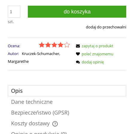
do koszyka
szt.
dodaj do przechowalni
Ocena:
zapytaj o produkt
Autor:
Kruczek-Schumacher,
poleć znajomemu
Margarethe
dodaj opinię
Opis
Dane techniczne
Bezpieczeństwo (GPSR)
Koszty dostawy
Cena nie zawiera ewentualnych kosztów płatności
Opinie o produkcie (0)