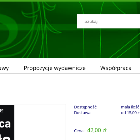
tawy
Propozycje wydawnicze
Współpraca
Dostępność:
mała ilość
Dostawa:
od 15,00 z
Cena nie zawiera ew
42,00 zł
Cena:
płatności