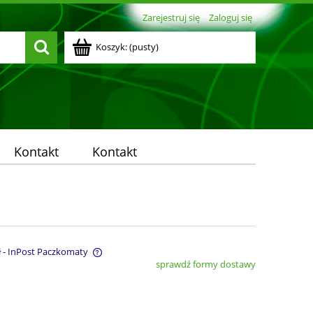
Zarejestruj się
Zaloguj się
Koszyk:
(pusty)
Kontakt
Kontakt
ł
- InPost Paczkomaty
sprawdź formy dostawy
entualnych kosztów