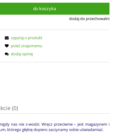
do koszyka
dodaj do przechowalni
zapytaj o produkt
poleć znajomemu
dodaj opinię
kcie (0)
nych kosztów
nigdy nas nie z-wodzi. Wręcz przeciwnie – jest magazynem i
ium, którego głębię dopiero zaczynamy sobie uświadamiać.