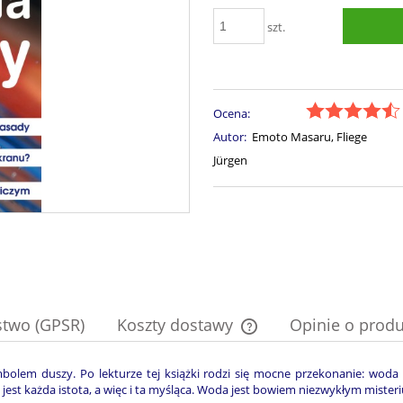
szt.
Ocena:
Autor:
Emoto Masaru, Fliege
Jürgen
stwo (GPSR)
Koszty dostawy
Opinie o produ
Cena nie zawiera ewentual
olem duszy. Po lekturze tej książki rodzi się mocne przekonanie: woda 
st każda istota, a więc i ta myśląca. Woda jest bowiem niezwykłym mister
płatności