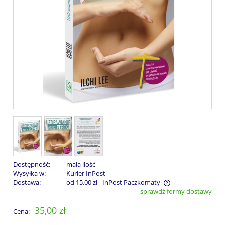
Dostępność:
mała ilość
Wysyłka w:
Kurier InPost
Dostawa:
od 15,00 zł
- InPost Paczkomaty
sprawdź formy dostawy
Cena nie zawiera ewentualnych kosztów płatności
35,00 zł
Cena: