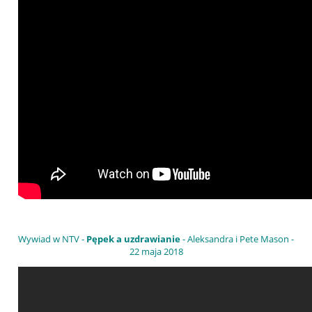
Wywiad w NTV -
Pępek a uzdrawianie
- Aleksandra i Pete Mason -
22 maja 2018