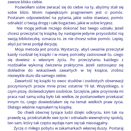
zawsze blisko ciebie.
Pozwoliłam sobie zwracać się do ciebie na ty, abyśmy stali się
sobie bliżsi. Moim największym pragnieniem jest ci pomóc.
Postaram odpowiedzieć na pytania, jakie sobie stawiasz, pomóc
odnaleźć ci twoją drogę i całe bogactwo, jakie w sobie kryjesz.
Nie mogę jednak niczego dokonać bez twego udziału. Jeżeli
chcesz przeczytać tę książkę, by następnie jedynie przyozdobić nią
swoją biblioteczkę, oznacza to, że nie chcesz sobie pomóc. Lepiej,
abyś już teraz podjął decyzję.
Moja metoda jest prosta. Wystarczy, abyś uważnie przeczytał
każdy rozdział tej książki i w miarę potrzeby zastosował to, czego
się dowiesz o własnym życiu. Po przeczytaniu każdego z
rozdziałów wykonaj ćwiczenia praktyczne. Jeżeli zastosujesz się
dokładnie do wskazówek zawartych w tej książce, zrobisz
niezwykle dużo dla samego siebie.
Zawartość tej książki to owoc studiów i osobistych obserwacji
poczynionych przeze mnie przez ostatnie 19 lat. Wszystkiego, o
czym piszę, doświadczyłam osobiście. Szczęście, jakie przyniosła mi
praca nad samą sobą było tak wielkie, że postanowiłam przekazać
innym to, czego dowiedziałam się na temat wielkich praw życia.
Dlatego właśnie napisałam tę książkę.
Do chwili obecnej tysiące ludzi dzięki odkryciu, kim tak na
prawdę są, przekształciło swe życie i odnalazło wewnętrzny spokój,
ten sam, który tak często wydaje nam się tak nieosiągalny.
Życzę ci miłego pobytu w zakamarkach własnej duszy. Postaraj