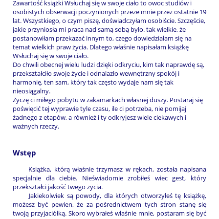
Zawartość książki Wsłuchaj się w swoje ciało to owoc studiów i
osobistych obserwacji poczynionych przeze mnie przez ostatnie 19
lat. Wszystkiego, o czym piszę, doświadczyłam osobiście. Szczęście,
jakie przyniosła mi praca nad samą sobą było. tak wielkie, że
postanowiłam przekazać innym to, czego dowiedziałam się na
temat wielkich praw życia. Dlatego właśnie napisałam książkę
Wsłuchaj się w swoje ciało.
Do chwili obecnej wielu ludzi dzięki odkryciu, kim tak naprawdę są,
przekształciło swoje życie i odnalazło wewnętrzny spokój i
harmonię, ten sam, który tak często wydaje nam się tak
nieosiągalny.
Życzę ci miłego pobytu w zakamarkach własnej duszy. Postaraj się
poświęcić tej wyprawie tyle czasu, ile ci potrzeba, nie pomijaj
żadnego z etapów, a również i ty odkryjesz wiele ciekawych i
ważnych rzeczy.
Wstęp
Książka, którą właśnie trzymasz w rękach, została napisana
specjalnie dla ciebie. Nieświadomie zrobiłeś wiec gest, który
przekształci jakość twego życia.
Jakiekolwiek są powody, dla których otworzyłeś tę książkę,
możesz być pewien, że za pośrednictwem tych stron stanę się
twoją przyjaciółką. Skoro wybrałeś właśnie mnie, postaram się być