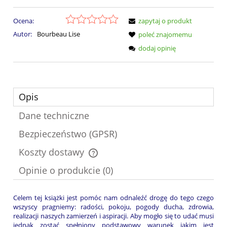
Ocena:
zapytaj o produkt
Autor:
Bourbeau Lise
poleć znajomemu
dodaj opinię
Opis
Dane techniczne
Bezpieczeństwo (GPSR)
Koszty dostawy
Cena nie zawiera ewentualnych kosztów płatności
Opinie o produkcie (0)
Celem tej książki jest pomóc nam odnaleźć drogę do tego czego
wszyscy pragniemy: radości, pokoju, pogody ducha, zdrowia,
realizacji naszych zamierzeń i aspiracji. Aby mogło się to udać musi
jednak zostać spełniony podstawowy warunek jakim jest