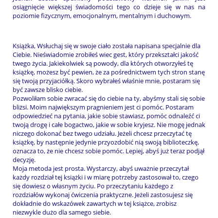
osiągnięcie większej świadomości tego co dzieje się w nas na
poziomie fizycznym, emocjonalnym, mentalnym i duchowym.
Książka, Wsłuchaj się w swoje ciało została napisana specjalnie dla
Ciebie. Nieświadomie zrobiłeś wiec gest, który przekształci jakość
twego życia. Jakiekolwiek są powody, dla których otworzyłeś tę
książkę, możesz być pewien, że za pośrednictwem tych stron stanę
się twoją przyjaciółką. Skoro wybrałeś właśnie mnie, postaram się
być zawsze blisko ciebie.
Pozwoliłam sobie zwracać się do ciebie na ty, abyśmy stali się sobie
bliżsi. Moim największym pragnieniem jest ci pomóc. Postaram
odpowiedzieć na pytania, jakie sobie stawiasz, pomóc odnaleźć ci
twoją drogę i całe bogactwo, jakie w sobie kryjesz. Nie mogę jednak
niczego dokonać bez twego udziału. Jeżeli chcesz przeczytać tę
książkę, by następnie jedynie przyozdobić nią swoją biblioteczkę,
oznacza to, że nie chcesz sobie pomóc. Lepiej, abyś już teraz podjął
decyzję.
Moja metoda jest prosta. Wystarczy, abyś uważnie przeczytał
każdy rozdział tej książki i w miarę potrzeby zastosował to, czego
się dowiesz o własnym życiu. Po przeczytaniu każdego z
rozdziałów wykonaj ćwiczenia praktyczne. Jeżeli zastosujesz się
dokładnie do wskazówek zawartych w tej książce, zrobisz
niezwykle dużo dla samego siebie.