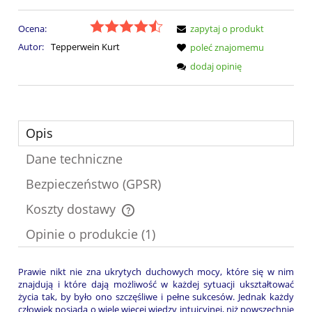
Ocena:
zapytaj o produkt
Autor:
Tepperwein Kurt
poleć znajomemu
dodaj opinię
Opis
Dane techniczne
Bezpieczeństwo (GPSR)
Koszty dostawy
Cena nie zawiera ewentualnych kosztów płatności
Opinie o produkcie (1)
Prawie nikt nie zna ukrytych duchowych mocy, które się w nim
znajdują i które dają możliwość w każdej sytuacji ukształtować
życia tak, by było ono szczęśliwe i pełne sukcesów. Jednak każdy
człowiek posiada o wiele więcej wiedzy intuicyjnej, niż powszechnie