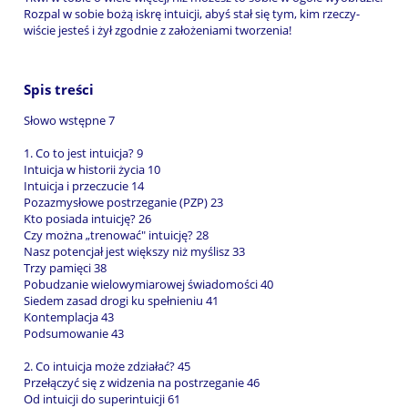
Rozpal w sobie bożą iskrę intuicji, abyś stał się tym, kim rzeczy-
wiście jesteś i żył zgodnie z założeniami tworzenia!
Spis treści
Słowo wstępne 7
1. Co to jest intuicja? 9
Intuicja w historii życia 10
Intuicja i przeczucie 14
Pozazmysłowe postrzeganie (PZP) 23
Kto posiada intuicję? 26
Czy można „trenować" intuicję? 28
Nasz potencjał jest większy niż myślisz 33
Trzy pamięci 38
Pobudzanie wielowymiarowej świadomości 40
Siedem zasad drogi ku spełnieniu 41
Kontemplacja 43
Podsumowanie 43
2. Co intuicja może zdziałać? 45
Przełączyć się z widzenia na postrzeganie 46
Od intuicji do superintuicji 61