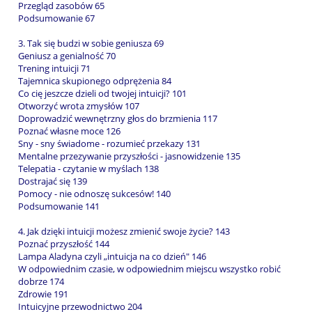
Przegląd zasobów 65
Podsumowanie 67
3. Tak się budzi w sobie geniusza 69
Geniusz a genialność 70
Trening intuicji 71
Tajemnica skupionego odprężenia 84
Co cię jeszcze dzieli od twojej intuicji? 101
Otworzyć wrota zmysłów 107
Doprowadzić wewnętrzny głos do brzmienia 117
Poznać własne moce 126
Sny - sny świadome - rozumieć przekazy 131
Mentalne przezywanie przyszłości - jasnowidzenie 135
Telepatia - czytanie w myślach 138
Dostrajać się 139
Pomocy - nie odnoszę sukcesów! 140
Podsumowanie 141
4. Jak dzięki intuicji możesz zmienić swoje życie? 143
Poznać przyszłość 144
Lampa Aladyna czyli „intuicja na co dzień" 146
W odpowiednim czasie, w odpowiednim miejscu wszystko robić
dobrze 174
Zdrowie 191
Intuicyjne przewodnictwo 204