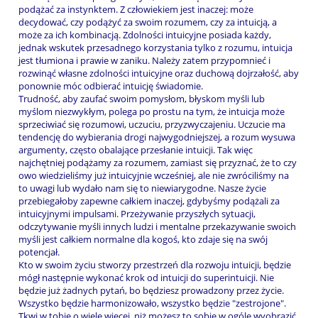
podążać za instynktem. Z człowiekiem jest inaczej: może
decydować, czy podążyć za swoim rozumem, czy za intuicją, a
może za ich kombinacją. Zdolności intuicyjne posiada każdy,
jednak wskutek przesadnego korzystania tylko z rozumu, intuicja
jest tłumiona i prawie w zaniku. Należy zatem przypomnieć i
rozwinąć własne zdolności intuicyjne oraz duchową dojrzałość, aby
ponownie móc odbierać intuicję świadomie.
Trudność, aby zaufać swoim pomysłom, błyskom myśli lub
myślom niezwykłym, polega po prostu na tym, że intuicja może
sprzeciwiać się rozumowi, uczuciu, przyzwyczajeniu. Uczucie ma
tendencję do wybierania drogi najwygodniejszej, a rozum wysuwa
argumenty, często obalające przesłanie intuicji. Tak więc
najchętniej podążamy za rozumem, zamiast się przyznać, że to czy
owo wiedzieliśmy już intuicyjnie wcześniej, ale nie zwróciliśmy na
to uwagi lub wydało nam się to niewiarygodne. Nasze życie
przebiegałoby zapewne całkiem inaczej, gdybyśmy podążali za
intuicyjnymi impulsami. Przeżywanie przyszłych sytuacji,
odczytywanie myśli innych ludzi i mentalne przekazywanie swoich
myśli jest całkiem normalne dla kogoś, kto zdaje się na swój
potencjał.
Kto w swoim życiu stworzy przestrzeń dla rozwoju intuicji, będzie
mógł następnie wykonać krok od intuicji do superintuicji. Nie
będzie już żadnych pytań, bo będziesz prowadzony przez życie.
Wszystko będzie harmonizowało, wszystko będzie "zestrojone".
Tkwi w tobie o wiele więcej, niż możesz to sobie w ogóle wyobrazić.