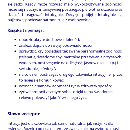
się sądzi. Każdy może rozwijać mało wykorzystywane zdolności,
może się nauczyć intensywniej postrzegać pierwotne uczucia oraz
działać i reagować intuicyjnie. Decyzje podjęte intuicyjnie są
najlepsze, ponieważ harmonizują z osobowością.
Książka ta pomaga:
obudzić ukryte duchowe zdolności;
znaleźć dojście do swojej podświadomości;
sprawdzić, czy posiadasz tak zwane paranormalne zdolności
(telepatię, świadome sny, mentalne przeżywanie przyszłych
wydarzeń, postrzeganie na odległość, jasnowidzenie itp.) i
świadomie je ćwiczyć;
na co dzień postrzegać drugiego człowieka intuicyjnie i przez
to lepiej się komunikować;
wzmocnić samoświadomość i żyć w zdrowszy sposób;
żyć w harmonii z samym sobą i dzięki temu świadomie i
celowo polepszyć jakość własnego życia.
Słowo wstępne
Intuicja jest dla człowieka tak samo naturalna, jak instynkt dla
zwierząt. Różnica polega na tym, że zwierzę nie ma wyboru -musi