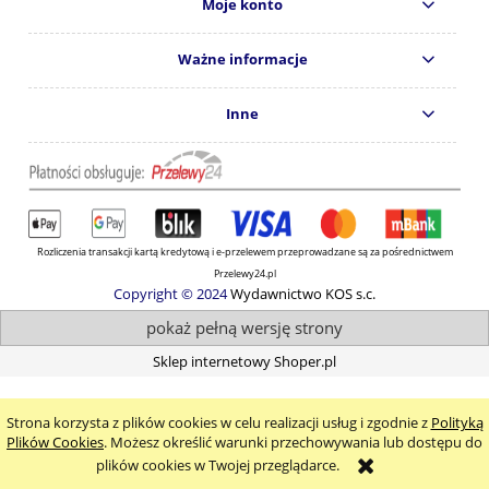
Moje konto
Ważne informacje
Inne
Rozliczenia transakcji kartą kredytową i e-przelewem przeprowadzane są za pośrednictwem
Przelewy24.pl
Copyright © 2024
Wydawnictwo KOS s.c.
pokaż pełną wersję strony
Sklep internetowy Shoper.pl
Strona korzysta z plików cookies w celu realizacji usług i zgodnie z
Polityką
Plików Cookies
. Możesz określić warunki przechowywania lub dostępu do
plików cookies w Twojej przeglądarce.