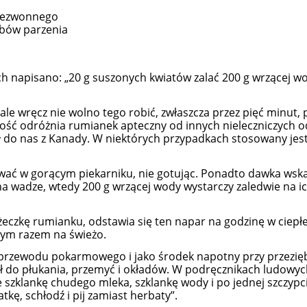
 bezwonnego
obów parzenia
ch napisano: „20 g suszonych kwiatów zalać 200 g wrzącej wo
ale wręcz nie wolno tego robić, zwłaszcza przez pięć minut
ność odróżnia rumianek apteczny od innych nieleczniczych
ł do nas z Kanady. W niektórych przypadkach stosowany jest
ać w gorącym piekarniku, nie gotując. Ponadto dawka wskazan
a wadze, wtedy 200 g wrzącej wody wystarczy zaledwie na i
eczkę rumianku, odstawia się ten napar na godzinę w ciepłe m
dym razem na świeżo.
przewodu pokarmowego i jako środek napotny przy przezięb
ł do płukania, przemyć i okładów. W podręcznikach ludowych
szklankę chudego mleka, szklankę wody i po jednej szczypcie
kę, schłodź i pij zamiast herbaty”.