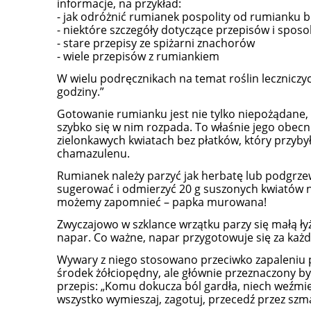
informacje, na przykład:
- jak odróżnić rumianek pospolity od rumianku
- niektóre szczegóły dotyczące przepisów i spos
- stare przepisy ze spiżarni znachorów
- wiele przepisów z rumiankiem
W wielu podręcznikach na temat roślin leczniczy
godziny.”
Gotowanie rumianku jest nie tylko niepożądane, 
szybko się w nim rozpada. To właśnie jego obec
zielonkawych kwiatach bez płatków, który przyby
chamazulenu.
Rumianek należy parzyć jak herbatę lub podgrzew
sugerować i odmierzyć 20 g suszonych kwiatów n
możemy zapomnieć – papka murowana!
Zwyczajowo w szklance wrzątku parzy się małą łyż
napar. Co ważne, napar przygotowuje się za każ
Wywary z niego stosowano przeciwko zapaleniu 
środek żółciopędny, ale głównie przeznaczony by
przepis: „Komu dokucza ból gardła, niech weźmie 
wszystko wymieszaj, zagotuj, przecedź przez szmat