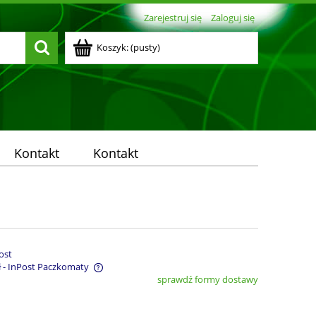
Zarejestruj się
Zaloguj się
Koszyk:
(pusty)
Kontakt
Kontakt
ost
ł
- InPost Paczkomaty
sprawdź formy dostawy
entualnych kosztów