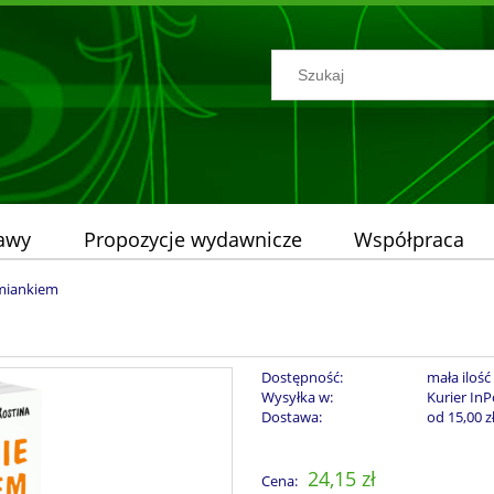
tawy
Propozycje wydawnicze
Współpraca
umiankiem
Dostępność:
mała ilość
Wysyłka w:
Kurier InP
Dostawa:
od 15,00 z
Cena nie zawiera ew
24,15 zł
Cena:
płatności