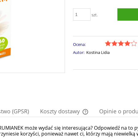
szt.
Ocena:
Autor:
Kostina Lidia
stwo (GPSR)
Koszty dostawy
Opinie o produ
ak RUMIANEK może wydać się interesująca? Odpowiedź na to
Cena nie zawiera ewentual
niesie korzyści, ponieważ nawet ci, którzy mają niewielką w
płatności