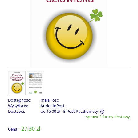
Dostępność:
mała ilość
Wysyłka w:
Kurier InPost
Dostawa:
od 15,00 zł
- InPost Paczkomaty
sprawdź formy dostawy
Cena nie zawiera ewentualnych kosztów płatności
27,30 zł
Cena: