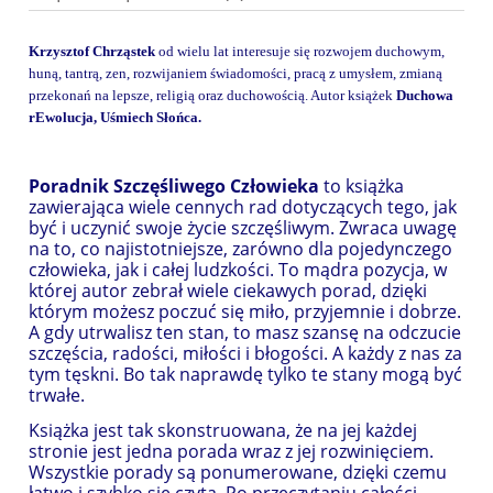
Krzysztof Chrząstek
od wielu lat interesuje się rozwojem duchowym,
huną, tantrą, zen, rozwijaniem świadomości, pracą z umysłem, zmianą
przekonań na lepsze, religią oraz duchowością. Autor książek
Duchowa
rEwolucja, Uśmiech Słońca.
Poradnik Szczęśliwego Człowieka
to książka
zawierająca wiele cennych rad dotyczących tego, jak
być i uczynić swoje życie szczęśliwym. Zwraca uwagę
na to, co najistotniejsze, zarówno dla pojedynczego
człowieka, jak i całej ludzkości. To mądra pozycja, w
której autor zebrał wiele ciekawych porad, dzięki
którym możesz poczuć się miło, przyjemnie i dobrze.
A gdy utrwalisz ten stan, to masz szansę na odczucie
szczęścia, radości, miłości i błogości. A każdy z nas za
tym tęskni. Bo tak naprawdę tylko te stany mogą być
trwałe.
Książka jest tak skonstruowana, że na jej każdej
stronie jest jedna porada wraz z jej rozwinięciem.
Wszystkie porady są ponumerowane, dzięki czemu
łatwo i szybko się czyta. Po przeczytaniu całości