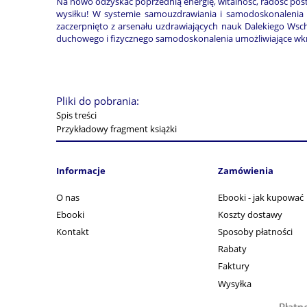
Na nowo odzyskać poprzednią energię, witalność, radość post
wysiłku! W systemie samouzdrawiania i samodoskonalenia 
zaczerpnięto z arsenału uzdrawiających nauk Dalekiego Wsch
duchowego i fizycznego samodoskonalenia umożliwiające wk
Pliki do pobrania:
Spis treści
Przykładowy fragment książki
Informacje
Zamówienia
O nas
Ebooki - jak kupować
Ebooki
Koszty dostawy
Kontakt
Sposoby płatności
Rabaty
Faktury
Wysyłka