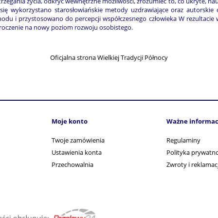
rzegania życia, odkryć wewnętrzne możliwości, zrozumieć to, co ukryte, nau
się wykorzystano starosłowiańskie metody uzdrawiające oraz autorskie
odu i przystosowano do percepcji współczesnego człowieka W rezultacie w
roczenie na nowy poziom rozwoju osobistego.
Oficjalna strona Wielkiej Tradycji Północy
Moje konto
Ważne informac
Twoje zamówienia
Regulaminy
Ustawienia konta
Polityka prywatno
Przechowalnia
Zwroty i reklamac