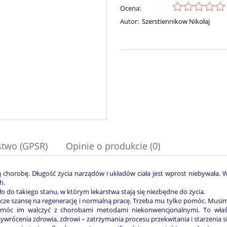
Ocena:
Autor:
Szerstiennikow Nikołaj
stwo (GPSR)
Opinie o produkcie (0)
ą chorobę. Długość życia narządów i układów ciała jest wprost niebywała.
h.
ło do takiego stanu, w którym lekarstwa stają się niezbędne do życia.
 szansę na regenerację i normalną pracę. Trzeba mu tylko pomóc. Musimy 
óc im walczyć z chorobami metodami niekonwencjonalnymi. To właśnie j
wrócenia zdrowia, zdrowi – zatrzymania procesu przekwitania i starzenia si