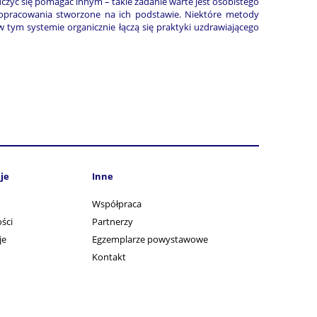
czyć się pomagać innym – takie zadanie warte jest osobistego
 opracowania stworzone na ich podstawie. Niektóre metody
 tym systemie organicznie łączą się praktyki uzdrawiającego
je
Inne
Współpraca
ści
Partnerzy
je
Egzemplarze powystawowe
Kontakt