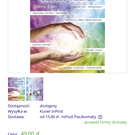
Dostępność:
dostępny
Wysyłka w:
Kurier InPost
Dostawa:
od 15,00 zł
- InPost Paczkomaty
sprawdź formy dostawy
Cena nie zawiera ewentualnych kosztów płatności
49,00 zł
Cena: