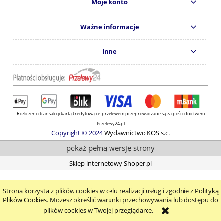
Moje konto
Ważne informacje
Inne
Rozliczenia transakcji kartą kredytową i e-przelewem przeprowadzane są za pośrednictwem
Przelewy24.pl
Copyright © 2024
Wydawnictwo KOS s.c.
pokaż pełną wersję strony
Sklep internetowy Shoper.pl
Strona korzysta z plików cookies w celu realizacji usług i zgodnie z
Polityką
Plików Cookies
. Możesz określić warunki przechowywania lub dostępu do
plików cookies w Twojej przeglądarce.