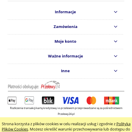
Informacje
Zamówienia
Moje konto
Ważne informacje
Inne
Rozliczenia transakcji kartą kredytową i e-przelewem przeprowadzane są za pośrednictwem
Przelewy24.pl
Copyright © 2024
Wydawnictwo KOS s.c.
Strona korzysta z plików cookies w celu realizacji usług i zgodnie z
Polityką
pokaż pełną wersję strony
Plików Cookies
. Możesz określić warunki przechowywania lub dostępu do