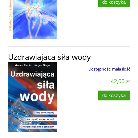
do koszyka
Uzdrawiająca siła wody
Dostępność:
mała ilość
42,00 zł
do koszyka