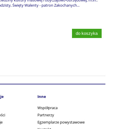
isty, Święty Walenty - patron Zakochanych...
do koszyka
je
Inne
Współpraca
ści
Partnerzy
je
Egzemplarze powystawowe