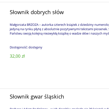
Słownik dobrych słów
Małgorzata BRZOZA – autorka czterech książek z dziedziny numerolog
jedyną na rynku płytę z absolutnie pozytywnymi tekstami piosenek.
Państwu swoją kolejną niezwykłą książkę o wadze słów i naszych myśl
Dostępność:
dostępny
32,00 zł
Słownik gwar śląskich
Barbara i Adam Podgórscy - w ich dorobku znalazło się 20 książek z 