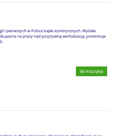
ii i pierwszych w Polsce bajek ezoterycznych. Wydała
 Skupiona na pracy nad pozytywną werbalizacją, prezentuje
i.
do koszyka
dziedziny kultury masowej i obyczajowo-obrzędowej, m.in.: