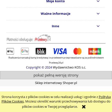
Moje konto
Ważne informacje
Inne
Rozliczenia transakcji kartą kredytową i e-przelewem przeprowadzane są za pośrednictwem
Przelewy24.pl
Copyright © 2024
Wydawnictwo KOS s.c.
pokaż pełną wersję strony
Sklep internetowy Shoper.pl
Strona korzysta z plików cookies w celu realizacji usług i zgodnie z
Polityką
Plików Cookies
. Możesz określić warunki przechowywania lub dostępu do
plików cookies w Twojej przeglądarce.