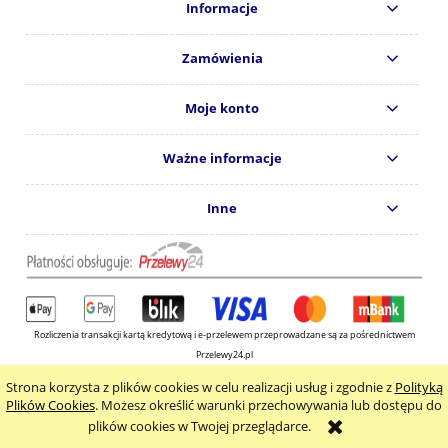
Informacje
Zamówienia
Moje konto
Ważne informacje
Inne
Rozliczenia transakcji kartą kredytową i e-przelewem przeprowadzane są za pośrednictwem
Przelewy24.pl
Copyright © 2024
Wydawnictwo KOS s.c.
Strona korzysta z plików cookies w celu realizacji usług i zgodnie z
Polityką
pokaż pełną wersję strony
Plików Cookies
. Możesz określić warunki przechowywania lub dostępu do
plików cookies w Twojej przeglądarce.
Sklep internetowy Shoper.pl